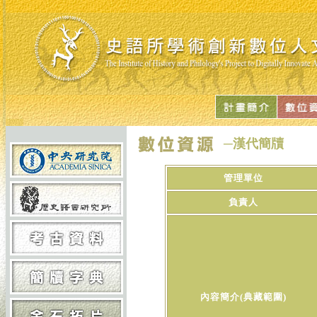
─漢代簡牘
管理單位
負責人
內容簡介(典藏範圍)