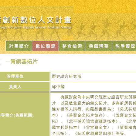
─青銅器拓片
管理單位
歷史語言研究所
負責人
邱仲麟
典藏對象為中央研究院歷史語言研究所藏
片，以及數量龐大的銘文拓片。多為前所長
陳介祺等人購得。典藏品書目為：《吳式芬
內容簡介(典藏範圍)
本》、《善齋金文拓片餘存》、《謐齋金文
拓》、《北平孫氏讀雪齋藏器拓本》、《北
藏古兵器拓本》《雪堂藏金文》、《簠齋積
全形拓》、《阮氏家廟藏器四種》等等。