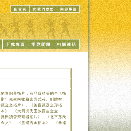
的青銅器拓片，有品質精美的全形拓
傅斯年先生向收藏家吳式芬、劉體智、
所藏金文拓片》、《善齋藏器全形拓
拓本》、《大興馮氏玉敦齋吉金全
平孫氏讀雪齋藏器拓片》、《北平孫氏
古金文》、《簠齋吉金拓本》、《彝器