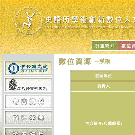
─漢籍
管理單位
負責人
內容簡介(典藏範圍)