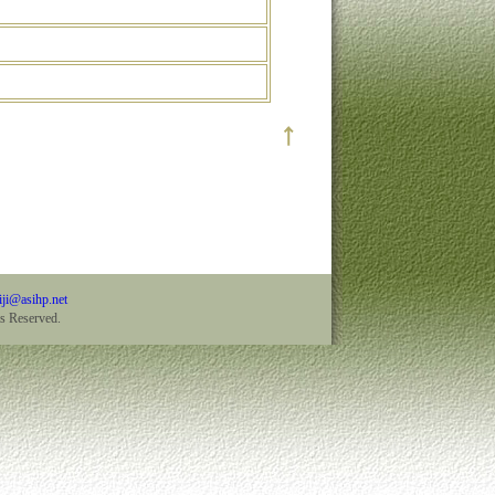
iji@asihp.net
Reserved.