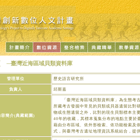
─臺灣近海區域貝類資料庫
管理單位
歷史語言研究所
負責人
邱斯嘉
「臺灣近海區域貝類資料庫」為生態考古
所藏考古發掘中常見的貝類或貝器遺留比對
物或生態遺留之外，比對的現生貝類標本主
內容簡介(典藏範圍)
40年的收藏，其標本蒐集分布的地點主要於
藉由分布區域、依外形檢索、依功能檢索及
式，與臺灣考古遺址地理資訊系統結合，提